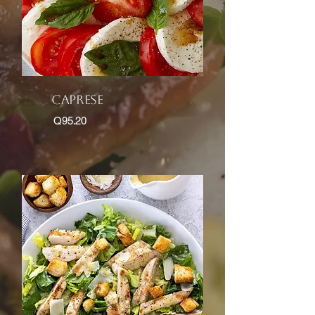
caprese
Q95.20